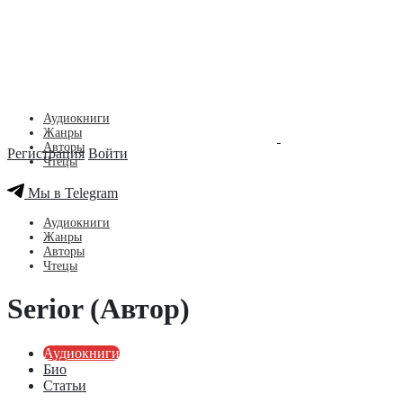
Аудиокниги
Жанры
Авторы
Регистрация
Войти
Чтецы
Мы в Telegram
Аудиокниги
Жанры
Авторы
Чтецы
Serior (Автор)
Аудиокниги
Био
Статьи