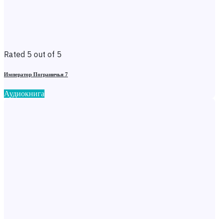
Rated 5 out of 5
Император Пограничья 7
Аудиокнига