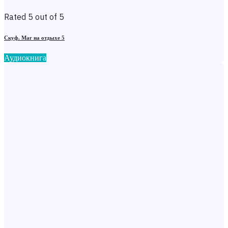
Rated 5 out of 5
Скуф. Маг на отдыхе 5
Аудиокнига