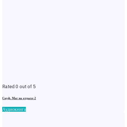
Rated 0 out of 5
Скуф. Маг на отдыхе 2
Аудиокнига