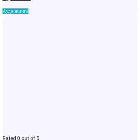
Аудиокнига
Rated 0 out of 5