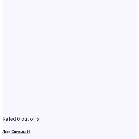
Rated 0 out of 5
Лорд Системы 16