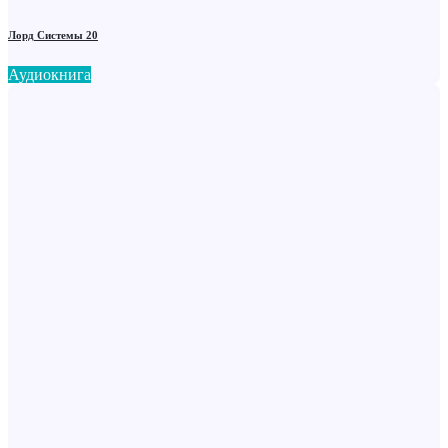
Лорд Системы 20
Аудиокнига