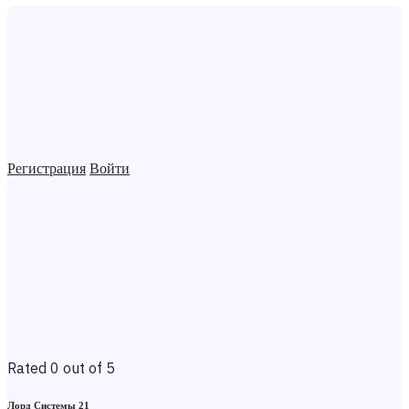
Регистрация
Войти
Rated 0 out of 5
Лорд Системы 21