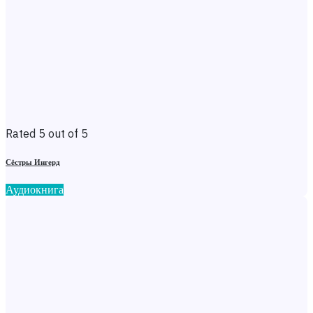
Rated 5 out of 5
Сёстры Ингерд
Аудиокнига