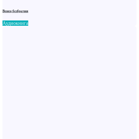
Венец безбрачия
Аудиокнига