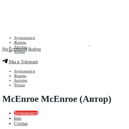
Аудиокниги
Жанры
Авторы
Регистрация
Войти
Чтецы
Мы в Telegram
Аудиокниги
Жанры
Авторы
Чтецы
McEnroe McEnroe (Автор)
Аудиокниги
Био
Статьи