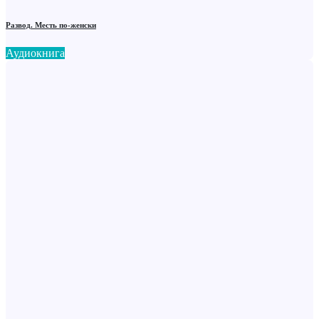
Развод. Месть по-женски
Аудиокнига