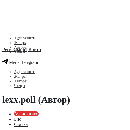
Аудиокниги
Жанры
Авторы
Регистрация
Войти
Чтецы
Мы в Telegram
Аудиокниги
Жанры
Авторы
Чтецы
lexx.poll (Автор)
Аудиокниги
Био
Статьи