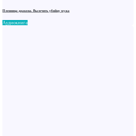
Пленница дракона. Вылечить убийцу мужа
Аудиокнига