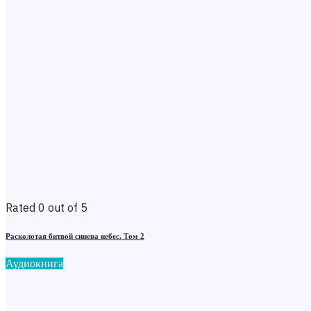
Rated 0 out of 5
Расколотая битвой синева небес. Том 2
Аудиокнига