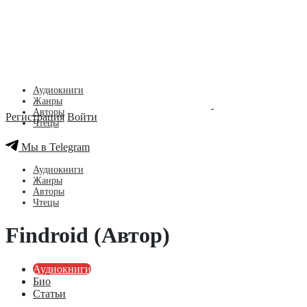
Аудиокниги
Жанры
Авторы
Регистрация
Войти
Чтецы
Мы в Telegram
Аудиокниги
Жанры
Авторы
Чтецы
Findroid (Автор)
Аудиокниги
Био
Статьи