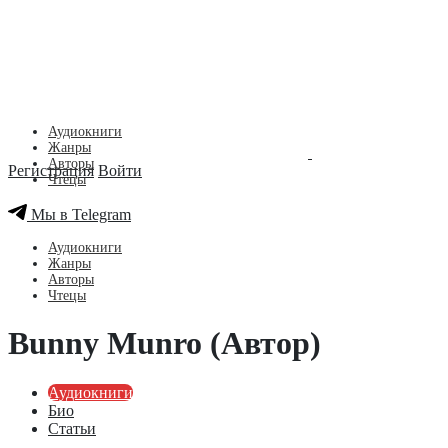
Аудиокниги
Жанры
Авторы
Регистрация
Войти
Чтецы
Мы в Telegram
Аудиокниги
Жанры
Авторы
Чтецы
Bunny Munro (Автор)
Аудиокниги
Био
Статьи