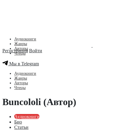
Аудиокниги
Жанры
Авторы
Регистрация
Войти
Чтецы
Мы в Telegram
Аудиокниги
Жанры
Авторы
Чтецы
Buncololi (Автор)
Аудиокниги
Био
Статьи