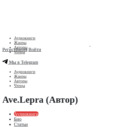
Аудиокниги
Жанры
Авторы
Регистрация
Войти
Чтецы
Мы в Telegram
Аудиокниги
Жанры
Авторы
Чтецы
Ave.Lepra (Автор)
Аудиокниги
Био
Статьи