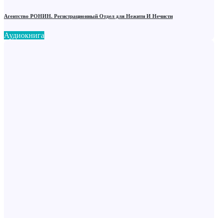
Агентство РОНИН. Регистрационный Отдел для Нежити И Нечисти
Аудиокнига