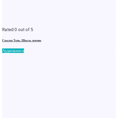
Rated 0 out of 5
Стылая Топь. Школа ловчих
Аудиокнига