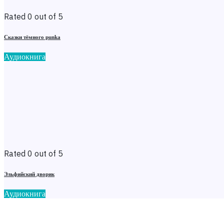
Rated 0 out of 5
Сказки тёмного punka
Аудиокнига
Rated 0 out of 5
Эльфийский дворик
Аудиокнига