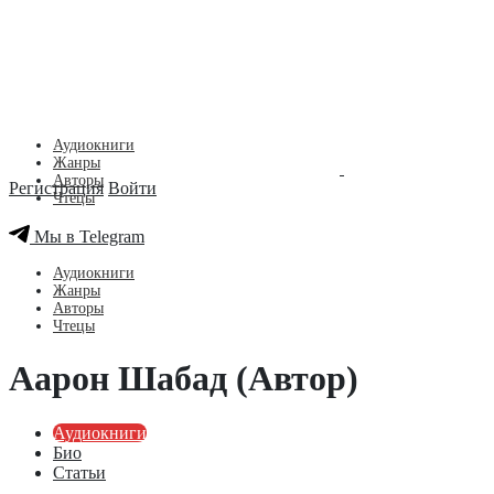
Аудиокниги
Жанры
Авторы
Регистрация
Войти
Чтецы
Мы в Telegram
Аудиокниги
Жанры
Авторы
Чтецы
Аарон Шабад (Автор)
Аудиокниги
Био
Статьи