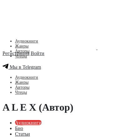
Аудиокниги
Жанры
Авторы
Регистрация
Войти
Чтецы
Мы в Telegram
Аудиокниги
Жанры
Авторы
Чтецы
A L E X (Автор)
Аудиокниги
Био
Статьи