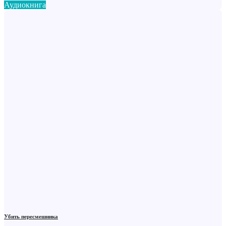
Аудиокнига
Убить пересмешника