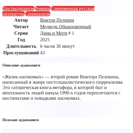
Постмодернизм
Романы
Современная русская
литература
Сюрреализм
Автор
Виктор Пелевин
Читает
Медведь Обыкновенный
Серия
Дима и Митя
# 1
Год
2025
Длительность
6 часов 36 минут
Прослушиваний
43
Описание аудиокниги
«Жизнь насекомых» — второй роман Виктора Пелевина,
написанный в жанре постсоциалистического сюрреализма.
Это сатирическая книга-метафора, в которой быт и
ментальность людей начала 1990-х годов переплетаются с
инстинктами и повадками насекомых.
Похожие аудиокниги