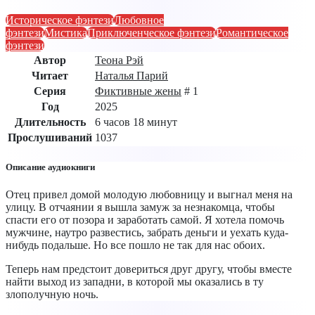
Историческое фэнтези
Любовное
фэнтези
Мистика
Приключенческое фэнтези
Романтическое
фэнтези
Автор
Теона Рэй
Читает
Наталья Парий
Серия
Фиктивные жены
# 1
Год
2025
Длительность
6 часов 18 минут
Прослушиваний
1037
Описание аудиокниги
Отец привел домой молодую любовницу и выгнал меня на
улицу. В отчаянии я вышла замуж за незнакомца, чтобы
спасти его от позора и заработать самой. Я хотела помочь
мужчине, наутро развестись, забрать деньги и уехать куда-
нибудь подальше. Но все пошло не так для нас обоих.
Теперь нам предстоит довериться друг другу, чтобы вместе
найти выход из западни, в которой мы оказались в ту
злополучную ночь.