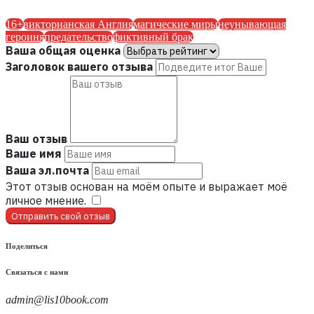
16+
викторианская Англия
магические миры
неунывающая
героиня
предательство
фиктивный брак
Ваша общая оценка
Заголовок вашего отзыва
Ваш отзыв
Ваше имя
Ваша эл.почта
Этот отзыв основан на моём опыте и выражает моё
личное мнение.
​
Отправить свой отзыв
Поделиться
Связаться с нами
admin@lis10book.com