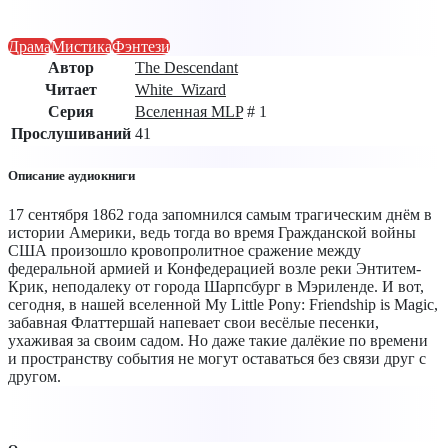
Драма
Мистика
Фэнтези
Автор
The Descendant
Читает
White_Wizard
Серия
Вселенная MLP
# 1
Прослушиваний
41
Описание аудиокниги
17 сентября 1862 года запомнился самым трагическим днём в
истории Америки, ведь тогда во время Гражданской войны
США произошло кровопролитное сражение между
федеральной армией и Конфедерацией возле реки Энтитем-
Крик, неподалеку от города Шарпсбург в Мэриленде. И вот,
сегодня, в нашей вселенной My Little Pony: Friendship is Magic,
забавная Флаттершай напевает свои весёлые песенки,
ухаживая за своим садом. Но даже такие далёкие по времени
и пространству события не могут оставаться без связи друг с
другом.