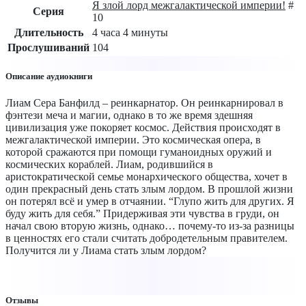
Я злой лорд межгалактической империи!
#
Серия
10
Длительность
4 часа 4 минуты
Прослушиваний
104
Описание аудиокниги
Лиам Сера Банфилд – реинкарнатор. Он реинкарнировал в
фэнтези меча и магии, однако в то же время здешняя
цивилизация уже покоряет космос. Действия происходят в
межгалактической империи. Это космическая опера, в
которой сражаются при помощи гуманоидных оружий и
космических кораблей. Лиам, родившийся в
аристократической семье монархического общества, хочет в
один прекрасный день стать злым лордом. В прошлой жизни
он потерял всё и умер в отчаянии. “Глупо жить для других. Я
буду жить для себя.” Придерживая эти чувства в груди, он
начал свою вторую жизнь, однако… почему-то из-за разницы
в ценностях его стали считать добродетельным правителем.
Получится ли у Лиама стать злым лордом?
Отзывы