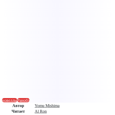
новеллы
Ранобэ
Автор
Yomu Mishima
Читает
Al Ron