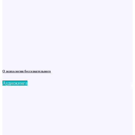
О психологии бессознательного
Аудиокнига