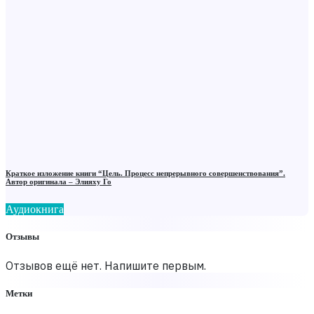
Краткое изложение книги “Цель. Процесс непрерывного совершенствования”.
Автор оригинала ‒ Элияху Го
Аудиокнига
Отзывы
Отзывов ещё нет. Напишите первым.
Метки