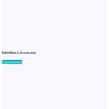
КиберМиха 3. Аз есмь царь
Аудиокнига