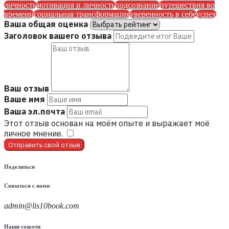
личность
мотивация и личность
подсознание
путешествия во
времени
социальная трансформация
уверенность в себе
успех
Ваша общая оценка
Заголовок вашего отзыва
Ваш отзыв
Ваше имя
Ваша эл.почта
Этот отзыв основан на моём опыте и выражает моё
личное мнение.
​
Отправить свой отзыв
Поделиться
Связаться с нами
admin@lis10book.com
Наши соцсети