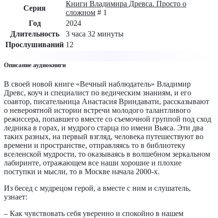
Книги Владимира Древса. Просто о
Серия
сложном
# 1
Год
2024
Длительность
3 часа 32 минуты
Прослушиваний
12
Описание аудиокниги
В своей новой книге «Вечный наблюдатель» Владимир
Древс, коуч и специалист по ведическим знаниям, и его
соавтор, писательница Анастасия Вриндавати, рассказывают
о невероятной истории встречи молодого талантливого
режиссера, попавшего вместе со съемочной группой под сход
ледника в горах, и мудрого старца по имени Вьяса. Эти два
таких разных, на первый взгляд, человека путешествуют во
времени и пространстве, отправляясь то в библиотеку
вселенской мудрости, то оказываясь в волшебном зеркальном
лабиринте, отражающем все наши хорошие и плохие
поступки и мысли, то в Москве начала 2000-х.
Из бесед с мудрецом герой, а вместе с ним и слушатель,
узнает:
– Как чувствовать себя уверенно и спокойно в нашем