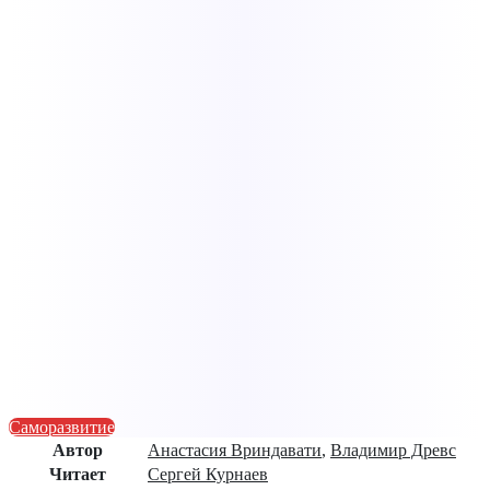
Саморазвитие
Автор
Анастасия Вриндавати
,
Владимир Древс
Читает
Сергей Курнаев