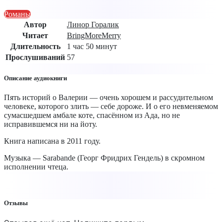
Романы
Автор
Линор Горалик
Читает
BringMoreMerry
Длительность
1 час 50 минут
Прослушиваний
57
Описание аудиокниги
Пять историй о Валерии — очень хорошем и рассудительном
человеке, которого злить — себе дороже. И о его невменяемом
сумасшедшем амбале коте, спасённом из Ада, но не
исправившемся ни на йоту.
Книга написана в 2011 году.
Музыка — Sarabande (Георг Фридрих Гендель) в скромном
исполнении чтеца.
Отзывы