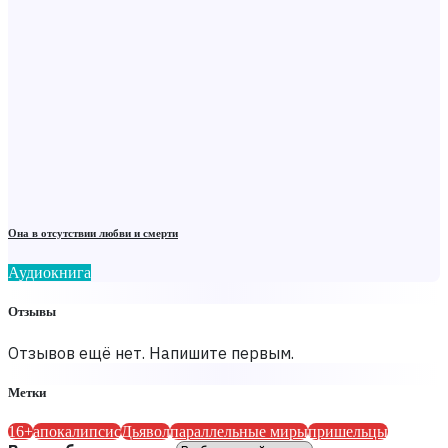
Она в отсутствии любви и смерти
Аудиокнига
Отзывы
Отзывов ещё нет. Напишите первым.
Метки
16+
апокалипсис
Дьявол
параллельные миры
пришельцы