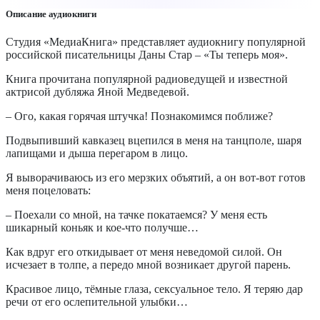
Описание аудиокниги
Студия «МедиаКнига» представляет аудиокнигу популярной
российской писательницы Даны Стар – «Ты теперь моя».
Книга прочитана популярной радиоведущей и известной
актрисой дубляжа Яной Медведевой.
– Ого, какая горячая штучка! Познакомимся поближе?
Подвыпивший кавказец вцепился в меня на танцполе, шаря
лапищами и дыша перегаром в лицо.
Я выворачиваюсь из его мерзких объятий, а он вот-вот готов
меня поцеловать:
– Поехали со мной, на тачке покатаемся? У меня есть
шикарный коньяк и кое-что получше…
Как вдруг его откидывает от меня неведомой силой. Он
исчезает в толпе, а передо мной возникает другой парень.
Красивое лицо, тёмные глаза, сексуальное тело. Я теряю дар
речи от его ослепительной улыбки…