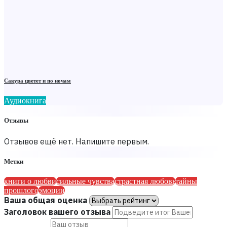
Сакура цветет и по ночам
Аудиокнига
Отзывы
Отзывов ещё нет. Напишите первым.
Метки
книги о любви
сильные чувства
страстная любовь
тайны
прошлого
эмоции
Ваша общая оценка
Заголовок вашего отзыва