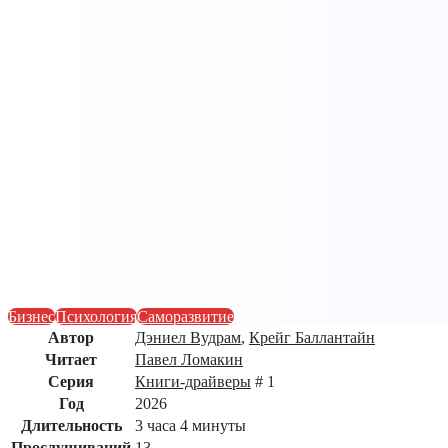
Бизнес
Психология
Саморазвитие
Автор
Дэниел Вудрам
,
Крейг Баллантайн
Читает
Павел Ломакин
Серия
Книги-драйверы
# 1
Год
2026
Длительность
3 часа 4 минуты
Прослушиваний
13