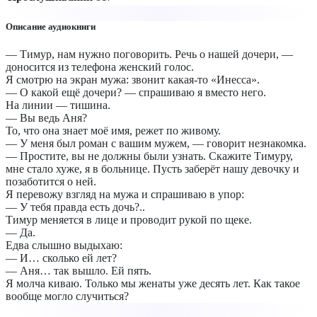
Описание аудиокниги
— Тимур, нам нужно поговорить. Речь о нашей дочери, —
доносится из телефона женский голос.
Я смотрю на экран мужа: звонит какая‑то «Инесса».
— О какой ещё дочери? — спрашиваю я вместо него.
На линии — тишина.
— Вы ведь Аня?
То, что она знает моё имя, режет по живому.
— У меня был роман с вашим мужем, — говорит незнакомка.
— Простите, вы не должны были узнать. Скажите Тимуру,
мне стало хуже, я в больнице. Пусть заберёт нашу девочку и
позаботится о ней.
Я перевожу взгляд на мужа и спрашиваю в упор:
— У тебя правда есть дочь?..
Тимур меняется в лице и проводит рукой по щеке.
— Да.
Едва слышно выдыхаю:
— И… сколько ей лет?
— Аня… так вышло. Ей пять.
Я молча киваю. Только мы женаты уже десять лет. Как такое
вообще могло случиться?