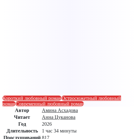
Короткий любовный роман
Остросюжетный любовный
роман
Современный любовный роман
Автор
Амина Асхадова
Читает
Анна Цуканова
Год
2026
Длительность
1 час 34 минуты
Прослушиваний
817