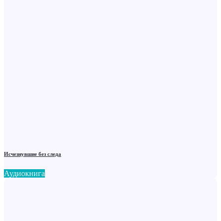
Исчезнувшие без следа
Аудиокнига