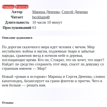
Романы
Фэнтези
Автор
Марина Дяченко
,
Сергей Дяченко
Читает
beckham48
Длительность
10 часов 10 минут
Прослушиваний
63
Описание аудиокниги
По дорогам сказочного мира идет человек с мечом. Мир
нестабилен: войны и магия, подземные твари и забытые
народы, сражения звезд в ночном небе и деревья,
поглощающие время. Кто он, Стократ, что он хочет, что ищет?
Найдет ли средство сохранить этот мир, спасет ли девушку со
странным именем — Мир?
Новый «роман в историях» Марины и Сергея Дяченко, словно
канатоходец, балансирует на грани фэнтези и притчи. Чего в
нем больше — решать вам.
Отзывы