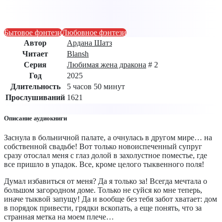
Бытовое фэнтези
Любовное фэнтези
Автор
Ардана Шатз
Читает
Blansh
Серия
Любимая жена дракона
# 2
Год
2025
Длительность
5 часов 50 минут
Прослушиваний
1621
Описание аудиокниги
Заснула в больничной палате, а очнулась в другом мире… на
собственной свадьбе! Вот только новоиспеченный супруг
сразу отослал меня с глаз долой в захолустное поместье, где
все пришло в упадок. Все, кроме целого тыквенного поля!
Думал избавиться от меня? Да я только за! Всегда мечтала о
большом загородном доме. Только не суйся ко мне теперь,
иначе тыквой запущу! Да и вообще без тебя забот хватает: дом
в порядок привести, грядки вскопать, а еще понять, что за
странная метка на моем плече…