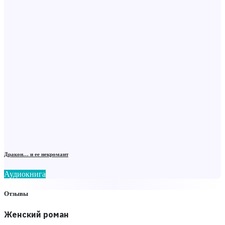
Дракон… и ее некромант
Аудиокнига
Отзывы
Женский роман