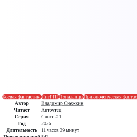
Боевая фантастика
ЛитРПГ
Попаданцы
Приключенческая фантас
Автор
Владимир Снежкин
Читает
Авточтец
Серия
Слисс
# 1
Год
2026
Длительность
11 часов 39 минут
Прослушиваний
543