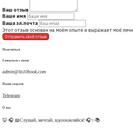
Ваш отзыв
Ваше имя
Ваша эл.почта
Этот отзыв основан на моём опыте и выражает моё личн
Отправить свой отзыв
Поделиться
Связаться с нами
admin@lis10book.com
Наши соцсети
Telegram
О нас
🦊 🎧 📖Слушай, мечтай, вдохновляйся! 🎧✨📚