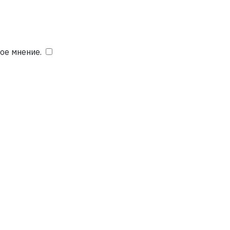
ое мнение.
​