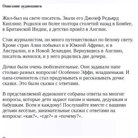
Описание аудиокниги
Жил-был на свете писатель. Звали его Джозеф Редьярд
Киплинг. Родился он более полтора столетий назад в Бомбее,
в Британской Индии, а детство провёл в Англии.
Став журналистом, он много путешествовал по белому свету.
Кроме стран Азии побывал и в Южной Африке, и в
Австралии, и в Новой Зеландии. Вернувшись в Англию,
писатель женился, и у него родились две дочери.
Дочки были очень любознательные. Они задавали папе
столько разных вопросов! Особенно Эффи, младшенькая. И
папа-сочинитель стал придумывать и рассказывать дочке
сказки. Это были сказки с ответами.
В представляемой аудиокниге собраны ответы на многие
вопросы, которые дети задают папам и мамам, дедушкам и
бабушкам. Всем и каждому! Послушайте вместе с вашими
детьми весёлые, занимательные сказки с ответами на
вопросы: «как?», «где?» и «почему?».