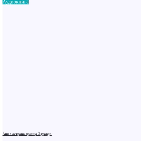
Аудиокнига
Аня с острова принца Эдуарда