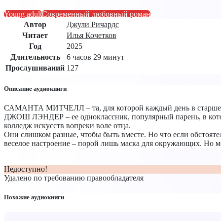
Young adult
Современный любовный роман
Автор
Джули Ричардс
Читает
Илья Кочетков
Год
2025
Длительность
6 часов 29 минут
Прослушиваний
127
Описание аудиокниги
САМАНТА МИТЧЕЛЛ – та, для которой каждый день в старшей
ДЖОШ ЛЭНДЕР – ее одноклассник, популярный парень, в котор
колледж искусств вопреки воле отца.
Они слишком разные, чтобы быть вместе. Но что если обстоятел
веселое настроение – порой лишь маска для окружающих. Но 
Недоступно!
Удалено по требованию правообладателя
Похожие аудиокниги