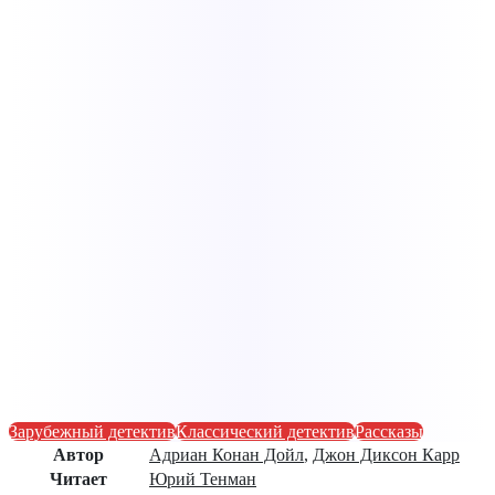
Зарубежный детектив
Классический детектив
Рассказы
Автор
Адриан Конан Дойл
,
Джон Диксон Карр
Читает
Юрий Тенман