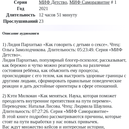
Серия
МИФ Детство
,
МИФ Саморазвитие
# 1
Год
2021
Длительность
12 часов 51 минуту
Прослушиваний
23
Описание аудиокниги
1) Лидия Пархитько «Как говорить с детьми о сексе». Чтец:
Ольга Замолодчикова. Длительность: 05:23:49. Серия «МИФ
Детство».
Лидия Пархитько, популярный блогер-психолог, рассказывает,
как бережно и чутко можно реагировать на различные
состояния ребёнка, как объяснить ему процессы,
происходящие с его телом, как выстроить здоровые границы с
другими людьми, сформировать правильные поведенческие
реакции и дать достойные ориентиры в сфере отношений.
2) Кэти Милкман «Как меняться. Наука, которая поможет
преодолеть внутренние препятствия на пути перемен».
Переводчик: Наталья Лисова. Чтец: Людмила Шаулина.
Длительность: 07:27:26. Серия «МИФ Саморазвитие»
В этой книге подробно рассматриваются причины, которые
стоят на пути выработки у нас новых привычек.
Вас ждут множество кейсов и интересные истории,