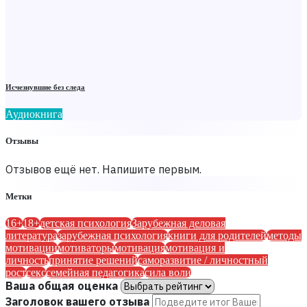
Исчезнувшие без следа
Аудиокнига
Отзывы
Отзывов ещё нет. Напишите первым.
Метки
16+
18+
детская психология
Зарубежная деловая
литература
зарубежная психология
книги для родителей
методы
мотивации
мотиваторы
мотивация
мотивация и
личность
принятие решений
саморазвитие / личностный
рост
секс
семейная педагогика
сила воли
Ваша общая оценка
Заголовок вашего отзыва