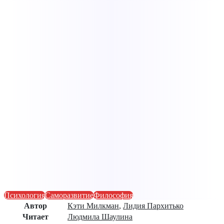
Психология
Саморазвитие
Философия
Автор
Кэти Милкман
,
Лидия Пархитько
Читает
Людмила Шаулина