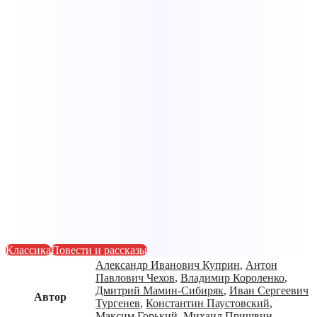
Классика
Повести и рассказы
Александр Иванович Куприн
,
Антон
Павлович Чехов
,
Владимир Короленко
,
Дмитрий Мамин-Сибиряк
,
Иван Сергеевич
Автор
Тургенев
,
Константин Паустовский
,
Максим Горький
,
Михаил Пришвин
,