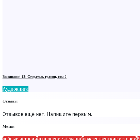
Выживший-12: Стиратель границ, том 2
Аудиокнига
Отзывы
Отзывов ещё нет. Напишите первым.
Метки
добрые истории
исполнение желаний
рождественские истории
Р