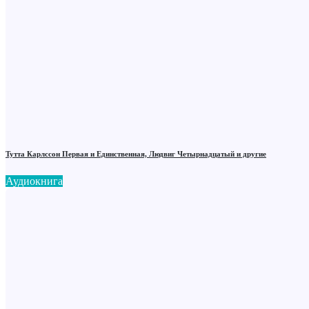
Тутта Карлссон Первая и Единственная, Людвиг Четырнадцатый и другие
Аудиокнига