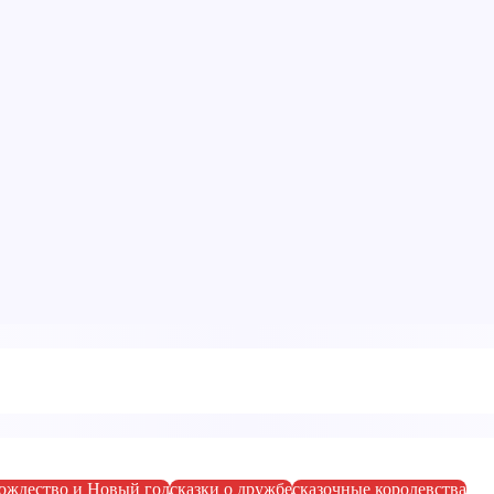
ождество и Новый год
сказки о дружбе
сказочные королевства