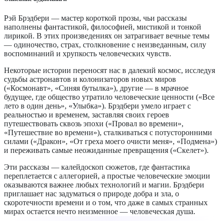
Рэй Брэдбери — мастер короткой прозы, чьи рассказы
наполнены фантастикой, философией, мистикой и тонкой
лирикой. В этих произведениях он затрагивает вечные темы
— одиночество, страх, столкновение с неизведанным, силу
воспоминаний и хрупкость человеческих чувств.
Некоторые истории переносят нас в далекий космос, исследуя
судьбы астронавтов и колонизаторов новых миров
(«Космонавт», «Синяя бутылка»), другие — в мрачное
будущее, где общество утратило человеческие ценности («Все
лето в один день», «Улыбка»). Брэдбери умело играет с
реальностью и временем, заставляя своих героев
путешествовать сквозь эпохи («Провал во времени»,
«Путешествие во времени»), сталкиваться с потусторонними
силами («Дракон», «От греха моего очисти меня», «Подмена»)
и переживать самые неожиданные превращения («Скелет»).
Эти рассказы — калейдоскоп сюжетов, где фантастика
переплетается с аллегорией, а простые человеческие эмоции
оказываются важнее любых технологий и магии. Брэдбери
приглашает нас задуматься о природе добра и зла, о
скоротечности времени и о том, что даже в самых странных
мирах остается нечто неизменное — человеческая душа.