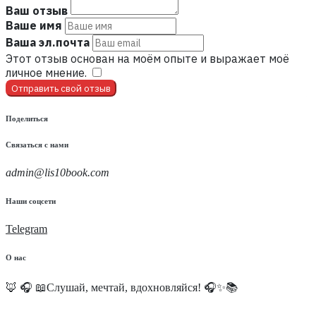
Ваш отзыв
Ваше имя
Ваша эл.почта
Этот отзыв основан на моём опыте и выражает моё
личное мнение.
​
Отправить свой отзыв
Поделиться
Связаться с нами
admin@lis10book.com
Наши соцсети
Telegram
О нас
🦊 🎧 📖Слушай, мечтай, вдохновляйся! 🎧✨📚