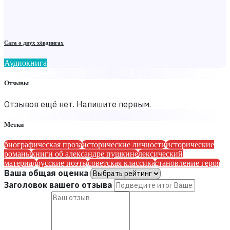
Сага о двух хёвдингах
Аудиокнига
Отзывы
Отзывов ещё нет. Напишите первым.
Метки
биографическая проза
исторические личности
исторические
романы
книги об александре пушкине
лексический
материал
русские поэты
советская классика
становление героя
Ваша общая оценка
Заголовок вашего отзыва