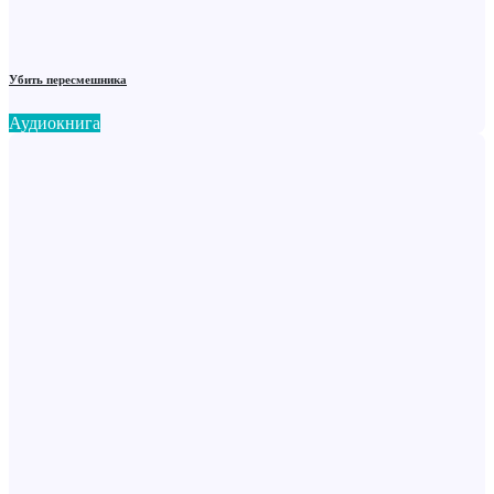
Убить пересмешника
Аудиокнига