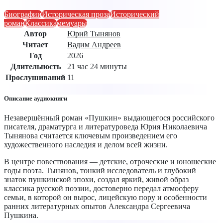
Биографии
Историческая проза
Исторический
роман
Классика
мемуары
Автор
Юрий Тынянов
Читает
Вадим Андреев
Год
2026
Длительность
21 час 24 минуты
Прослушиваний
11
Описание аудиокниги
Незавершённый роман «Пушкин» выдающегося российского
писателя, драматурга и литературоведа Юрия Николаевича
Тынянова считается ключевым произведением его
художественного наследия и делом всей жизни.
В центре повествования — детские, отроческие и юношеские
годы поэта. Тынянов, тонкий исследователь и глубокий
знаток пушкинской эпохи, создал яркий, живой образ
классика русской поэзии, достоверно передал атмосферу
семьи, в которой он вырос, лицейскую пору и особенности
ранних литературных опытов Александра Сергеевича
Пушкина.