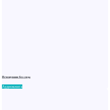
Исчезнувшие без следа
Аудиокнига