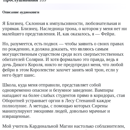
Описание аудиокниги
Я Близнец. Склонная к импульсивности, любознательная и
упрямая. Близнец. Наследница трона, о котором у меня нет ни
малейшего представления. И, как оказалось, я — Фейри.
Но, разумеется, есть подвох — чтобы заявить о своих правах
по рождению, я должна доказать, что являюсь самым
могущественным существом среди всех сверхъестественных
обитателей Солярии. И хотя формально это правда, ведь я
дочь Дикого Короля, никто не предупредил меня, что любой
фейри в этом Королевстве захочет занять мой трон, если у
него будет шанс.
Школа, куда меня отправили, представляет собой
одновременно опасное и безумное заведение. Вампиры
нападают на более слабых студентов прямо в коридорах, стая
Оборотней устраивает оргии в Лесу Стенаний каждое
полнолуние. А методы, с помощью которых Сирены
манипулируют эмоциями людей, довольно мрачные и
извращенные.
Мой учитель Кардинальной Магии настолько соблазнителен,