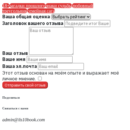
18+
загадки прошлого
знаки судьбы
любовный
треугольник
семейная сага
Ваша общая оценка
Заголовок вашего отзыва
Ваш отзыв
Ваше имя
Ваша эл.почта
Этот отзыв основан на моём опыте и выражает моё
личное мнение.
​
Отправить свой отзыв
Поделиться
Связаться с нами
admin@lis10book.com