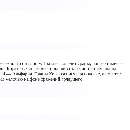
усом на Исстваане V. Пытаясь залечить раны, нанесенные его
не, Коракс начинает восстанавливать легион, строя планы
ей — Альфария. Планы Коракса висят на волоске, а вместе с
тся мелочью на фоне сражений грядущего.