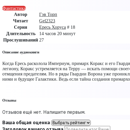
Фантастика
Автор
Гэв Торп
Читает
Gel2323
Серия
Ересь Хоруса
# 18
Длительность
14 часов 20 минут
Прослушиваний
27
Описание аудиокниги
Когда Ересь расколола Империум, примарх Коракс и его Гварди
легиону, Коракс устремляется на Терру — искать помощи своег
отмщения предателям. Но в ряды Гвардии Ворона уже проникли
ними и будущее Галактики. Ведь если тайна создания примархо
Отзывы
Отзывов ещё нет. Напишите первым.
Ваша общая оценка
Заголовок вашего отзыва