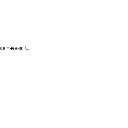
ое мнение.
​