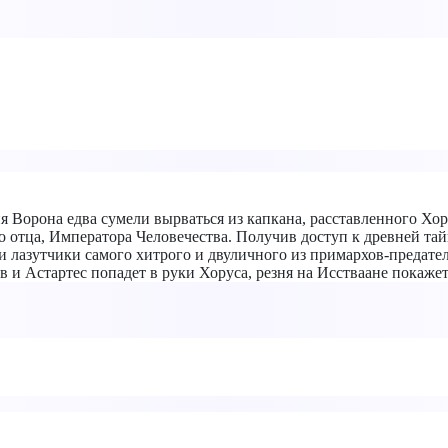
я Ворона едва сумели вырваться из капкана, расставленного Хор
о отца, Императора Человечества. Получив доступ к древней тай
 лазутчики самого хитрого и двуличного из примархов-предател
в и Астартес попадет в руки Хоруса, резня на Исстваане покаже