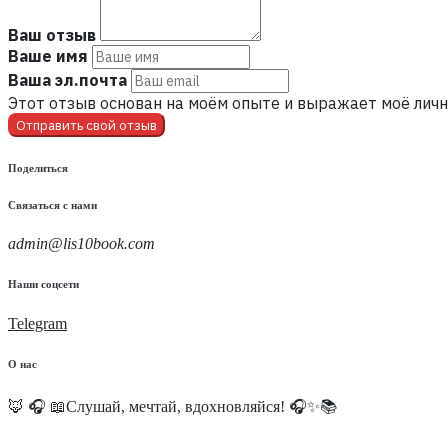
Ваш отзыв
Ваше имя
Ваша эл.почта
Этот отзыв основан на моём опыте и выражает моё личн
Отправить свой отзыв
Поделиться
Связаться с нами
admin@lis10book.com
Наши соцсети
Telegram
О нас
🦊 🎧 📖Слушай, мечтай, вдохновляйся! 🎧✨📚