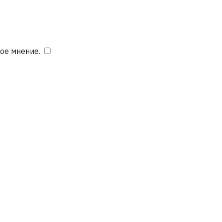
ое мнение.
​