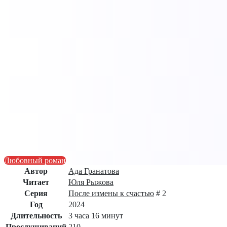
Любовный роман
Автор
Ада Гранатова
Читает
Юля Рыжова
Серия
После измены к счастью
# 2
Год
2024
Длительность
3 часа 16 минут
Прослушиваний
210