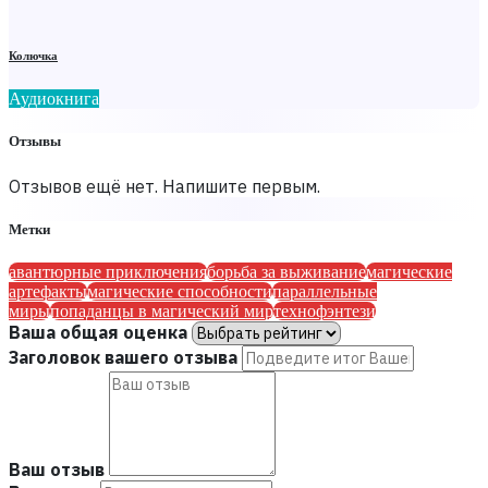
Колючка
Аудиокнига
Отзывы
Отзывов ещё нет. Напишите первым.
Метки
авантюрные приключения
борьба за выживание
магические
артефакты
магические способности
параллельные
миры
попаданцы в магический мир
технофэнтези
Ваша общая оценка
Заголовок вашего отзыва
Ваш отзыв