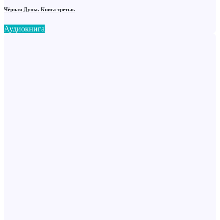
Чёрная Душа. Книга третья.
Аудиокнига