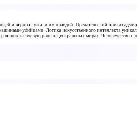
людей и верно служили им правдой. Предательский приказ адми
 машинами-убийцами. Логика искусственного интеллекта уникаль
грающих ключевую роль в Центральных мирах. Человечество нах