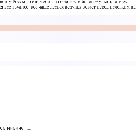
овину Росского княжества за советом к бывшему наставнику.
я все труднее, все чаще лесная ведунья встает перед нелегким 
ое мнение.
​