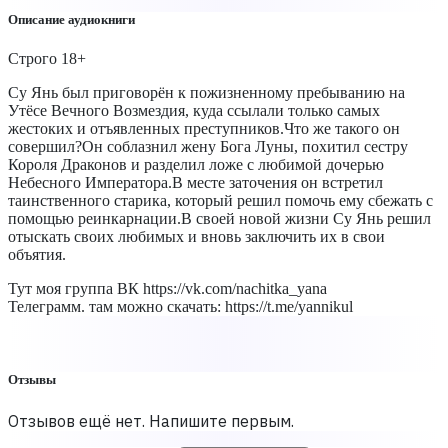
Описание аудиокниги
Строго 18+
Су Янь был приговорён к пожизненному пребыванию на
Утёсе Вечного Возмездия, куда ссылали только самых
жестоких и отъявленных преступников.Что же такого он
совершил?Он соблазнил жену Бога Луны, похитил сестру
Короля Драконов и разделил ложе с любимой дочерью
Небесного Императора.В месте заточения он встретил
таинственного старика, который решил помочь ему сбежать с
помощью реинкарнации.В своей новой жизни Су Янь решил
отыскать своих любимых и вновь заключить их в свои
объятия.
Тут моя группа ВК https://vk.com/nachitka_yana
Телеграмм. там можно скачать: https://t.me/yannikul
Отзывы
Отзывов ещё нет. Напишите первым.