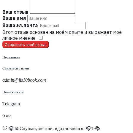
Ваш отзыв
Ваше имя
Ваша эл.почта
Этот отзыв основан на моём опыте и выражает моё
личное мнение.
​
Отправить свой отзыв
Поделиться
Связаться с нами
admin@lis10book.com
Наши соцсети
Telegram
О нас
🦊 🎧 📖Слушай, мечтай, вдохновляйся! 🎧✨📚