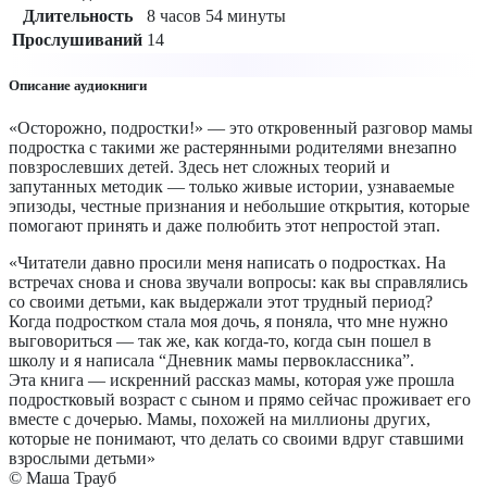
Длительность
8 часов 54 минуты
Прослушиваний
14
Описание аудиокниги
«Осторожно, подростки!» — это откровенный разговор мамы
подростка с такими же растерянными родителями внезапно
повзрослевших детей. Здесь нет сложных теорий и
запутанных методик — только живые истории, узнаваемые
эпизоды, честные признания и небольшие открытия, которые
помогают принять и даже полюбить этот непростой этап.
«Читатели давно просили меня написать о подростках. На
встречах снова и снова звучали вопросы: как вы справлялись
со своими детьми, как выдержали этот трудный период?
Когда подростком стала моя дочь, я поняла, что мне нужно
выговориться — так же, как когда-то, когда сын пошел в
школу и я написала “Дневник мамы первоклассника”.
Эта книга — искренний рассказ мамы, которая уже прошла
подростковый возраст с сыном и прямо сейчас проживает его
вместе с дочерью. Мамы, похожей на миллионы других,
которые не понимают, что делать со своими вдруг ставшими
взрослыми детьми»
© Маша Трауб