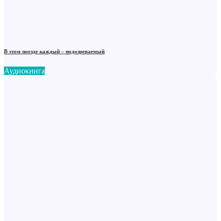
В этом поезде каждый – подозреваемый
Аудиокнига