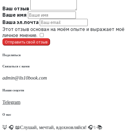
Ваш отзыв
Ваше имя
Ваша эл.почта
Этот отзыв основан на моём опыте и выражает моё
личное мнение.
​
Отправить свой отзыв
Поделиться
Связаться с нами
admin@lis10book.com
Наши соцсети
Telegram
О нас
🦊 🎧 📖Слушай, мечтай, вдохновляйся! 🎧✨📚