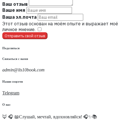
Ваш отзыв
Ваше имя
Ваша эл.почта
Этот отзыв основан на моём опыте и выражает моё
личное мнение.
​
Отправить свой отзыв
Поделиться
Связаться с нами
admin@lis10book.com
Наши соцсети
Telegram
О нас
🦊 🎧 📖Слушай, мечтай, вдохновляйся! 🎧✨📚