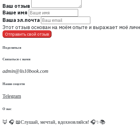
Ваш отзыв
Ваше имя
Ваша эл.почта
Этот отзыв основан на моём опыте и выражает моё личн
Отправить свой отзыв
Поделиться
Связаться с нами
admin@lis10book.com
Наши соцсети
Telegram
О нас
🦊 🎧 📖Слушай, мечтай, вдохновляйся! 🎧✨📚