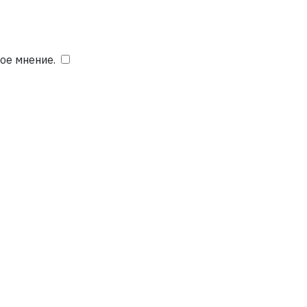
ое мнение.
​