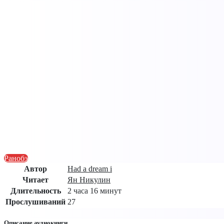
Ранобэ
Автор
Had a dream i
Читает
Ян Никулин
Длительность
2 часа 16 минут
Прослушиваний
27
Описание аудиокниги